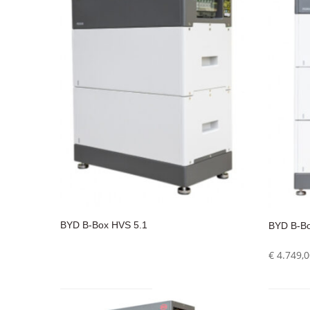
BYD B-Box HVS 5.1
BYD B-Bo
€
4.749,0