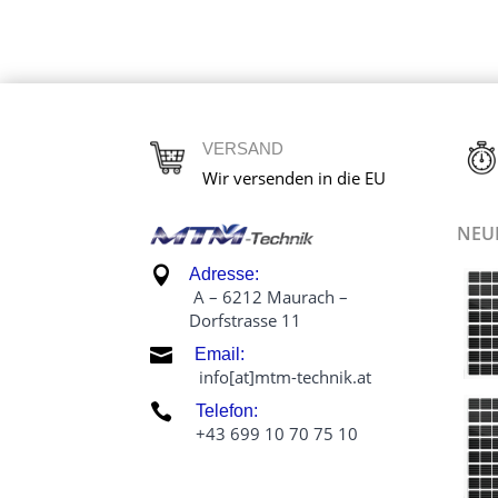
VERSAND
Wir versenden in die EU
NEU

Adresse:
A – 6212 Maurach –
Dorfstrasse 11

Email:
info[at]mtm-technik.at

Telefon:
+43 699 10 70 75 10