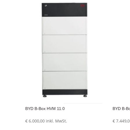
BYD B-Box HVM 11.0
BYD B-B
€
6.000,00
inkl. MwSt.
€
7.449,0